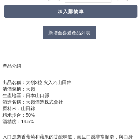
新增至喜愛產品列表
產品介紹
出品名稱：大嶺3粒 火入れ山田錦
清酒銘柄：
大
嶺
生產地區：日本山口縣
酒造名稱：大嶺酒造株式會社
原料米：山田錦
精米步合：50%
酒精度：14.5%
入口是麝香葡萄和蘋果的甘酸味道，而且口感非常順滑，與白身