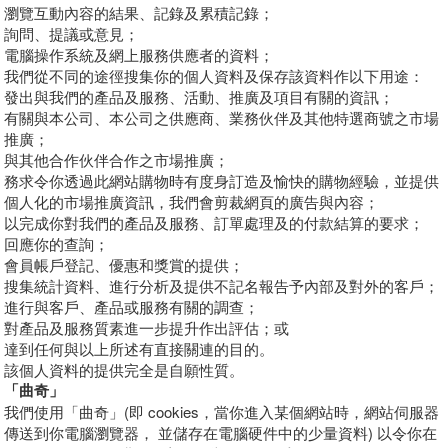
瀏覽互動內容的結果、記錄及累積記錄；
詢問、提議或意見；
電腦操作系統及網上服務供應者的資料；
我們從不同的途徑搜集你的個人資料及保存該資料作以下用途：
發出與我們的產品及服務、活動、推廣及項目有關的資訊；
有關與本公司、本公司之供應商、業務伙伴及其他特選商號之市場
推廣；
與其他合作伙伴合作之市場推廣；
務求令你透過此網站購物時有度身訂造及愉快的購物經驗，並提供
個人化的市場推廣資訊，我們會剪裁網頁的廣告與內容；
以完成你對我們的產品及服務、訂單處理及的付款結算的要求；
回應你的查詢；
會員帳戶登記、優惠和獎賞的提供；
搜集統計資料、進行分析及提供不記名報告予內部及對外的客戶；
進行與客戶、產品或服務有關的調查；
對產品及服務質素進一步提升作出評估；或
達到任何與以上所述有直接關連的目的。
該個人資料的提供完全是自願性質。
「曲奇」
我們使用「曲奇」(即 cookies，當你進入某個網站時，網站伺服器
傳送到你電腦瀏覽器， 並儲存在電腦硬件中的少量資料) 以令你在