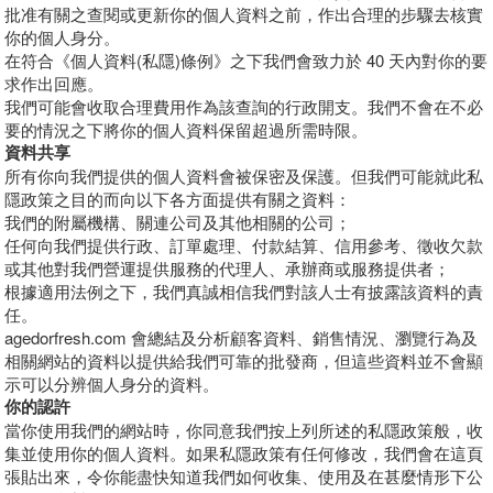
批准有關之查閱或更新你的個人資料之前，作出合理的步驟去核實
你的個人身分。
在符合《個人資料(私隱)條例》之下我們會致力於 40 天內對你的要
求作出回應。
我們可能會收取合理費用作為該查詢的行政開支。我們不會在不必
要的情況之下將你的個人資料保留超過所需時限。
資料共享
所有你向我們提供的個人資料會被保密及保護。但我們可能就此私
隱政策之目的而向以下各方面提供有關之資料：
我們的附屬機構、關連公司及其他相關的公司；
任何向我們提供行政、訂單處理、付款結算、信用參考、徵收欠款
或其他對我們營運提供服務的代理人、承辦商或服務提供者；
根據適用法例之下，我們真誠相信我們對該人士有披露該資料的責
任。
agedorfresh.com 會總結及分析顧客資料、銷售情況、瀏覽行為及
相關網站的資料以提供給我們可靠的批發商，但這些資料並不會顯
示可以分辨個人身分的資料。
你的認許
當你使用我們的網站時，你同意我們按上列所述的私隱政策般，收
集並使用你的個人資料。如果私隱政策有任何修改，我們會在這頁
張貼出來，令你能盡快知道我們如何收集、使用及在甚麼情形下公