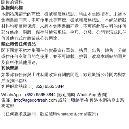
開你的資料。
版權與商標
本網站所顯示的商標、徽號和服務標誌，均由本集團擁有。未經本
集團書面同意，不可使用此等商標、徽號和服務標誌。本網站所載
材料均受版權保護。未經本集團書面同意，不可將此等材料的任何
部分修改、翻版、儲存於檢索系統、拷貝、分發、公開表演或以任
何其他方式作商業或公共用途。
禁止轉售任何貨品
閣下同意不把本集團任何貨品進行重製、拷貝、出售、轉售、分銷
或作任何商業目的之使用，並不可轉載、抄襲、改寫本網站的圖片
及資料作其他用途。
其他問題
如果你有任何與上述私隱政策有關的問題，歡迎於辦公時間內與客
戶服務部聯絡：
客戶服務熱線：
(+852) 9565 3844
WhatsApp：
(852) 9565 3844
(歡迎隨時 WhatsApp 查詢)
電郵：
info@agedorfresh.com
或於：
聯絡表格
透過本網站發出系
統電郵
（任何要求及題問，歡迎隨時whatapp＆email查詢）