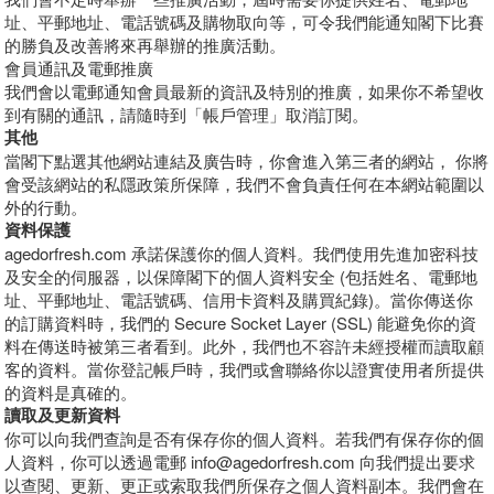
址、平郵地址、電話號碼及購物取向等，可令我們能通知閣下比賽
的勝負及改善將來再舉辦的推廣活動。
會員通訊及電郵推廣
我們會以電郵通知會員最新的資訊及特別的推廣，如果你不希望收
到有關的通訊，請隨時到「帳戶管理」取消訂閱。
其他
當閣下點選其他網站連結及廣告時，你會進入第三者的網站， 你將
會受該網站的私隱政策所保障，我們不會負責任何在本網站範圍以
外的行動。
資料保護
agedorfresh.com 承諾保護你的個人資料。我們使用先進加密科技
及安全的伺服器，以保障閣下的個人資料安全 (包括姓名、電郵地
址、平郵地址、電話號碼、信用卡資料及購買紀錄)。當你傳送你
的訂購資料時，我們的 Secure Socket Layer (SSL) 能避免你的資
料在傳送時被第三者看到。此外，我們也不容許未經授權而讀取顧
客的資料。當你登記帳戶時，我們或會聯絡你以證實使用者所提供
的資料是真確的。
讀取及更新資料
你可以向我們查詢是否有保存你的個人資料。若我們有保存你的個
人資料，你可以透過電郵 info@agedorfresh.com 向我們提出要求
以查閱、更新、更正或索取我們所保存之個人資料副本。我們會在