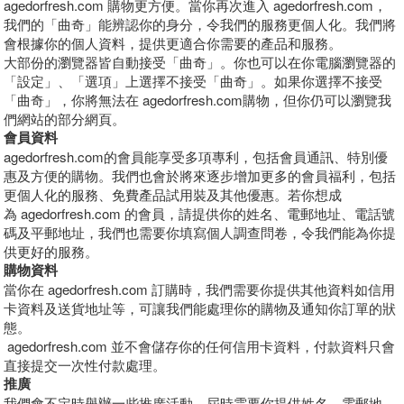
agedorfresh.com 購物更方便。當你再次進入 agedorfresh.com，
我們的「曲奇」能辨認你的身分，令我們的服務更個人化。我們將
會根據你的個人資料，提供更適合你需要的產品和服務。
大部份的瀏覽器皆自動接受「曲奇」。你也可以在你電腦瀏覽器的
「設定」、「選項」上選擇不接受「曲奇」。如果你選擇不接受
「曲奇」，你將無法在 agedorfresh.com購物，但你仍可以瀏覽我
們網站的部分網頁。
會員資料
agedorfresh.com的會員能享受多項專利，包括會員通訊、特別優
惠及方便的購物。我們也會於將來逐步增加更多的會員福利，包括
更個人化的服務、免費產品試用裝及其他優惠。若你想成
為 agedorfresh.com 的會員，請提供你的姓名、電郵地址、電話號
碼及平郵地址，我們也需要你填寫個人調查問卷，令我們能為你提
供更好的服務。
購物資料
當你在 agedorfresh.com 訂購時，我們需要你提供其他資料如信用
卡資料及送貨地址等，可讓我們能處理你的購物及通知你訂單的狀
態。
agedorfresh.com 並不會儲存你的任何信用卡資料，付款資料只會
直接提交一次性付款處理。
推廣
我們會不定時舉辦一些推廣活動，屆時需要你提供姓名、電郵地